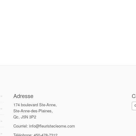
Adresse
C
174 boulevard Ste-Anne,
Ste-Anne-des-Plaines,
Qc, J5N 3P2
Courriel: info@fleuristecleome.com
Téléphone: 450-478-7312