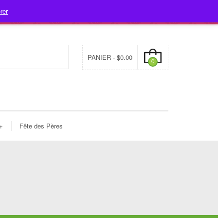
rer
- 478-7312
info@fleuristecleome.com
Mon compte
PANIER -
$
0.00
0
+
Fête des Pères