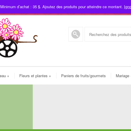
 Minimum d’achat : 35 $. Ajoutez des produits pour atteindre ce montant.
Igno
450
deau
+
Fleurs et plantes
+
Paniers de fruits/gourmets
Mariage