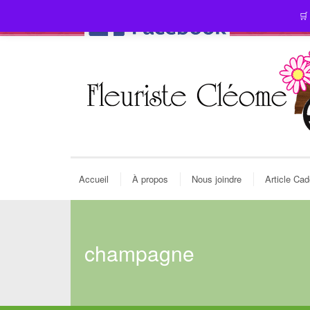
🛒
Accueil
À propos
Nous joindre
Article Ca
champagne