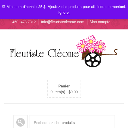
🛒 Minimum d’achat : 35 $. Ajoutez des produits pour atteindre ce montant.
Ignorer
450- 478-7312
info@fleuristecleome.com
Mon compte
Panier
0 item(s) -
$
0.00