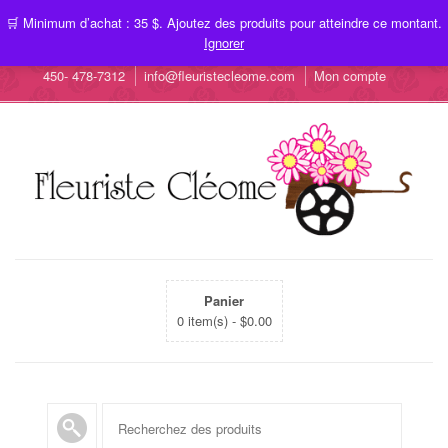
🛒 Minimum d’achat : 35 $. Ajoutez des produits pour atteindre ce montant.
Ignorer
450- 478-7312
info@fleuristecleome.com
Mon compte
Panier
0 item(s) -
$
0.00