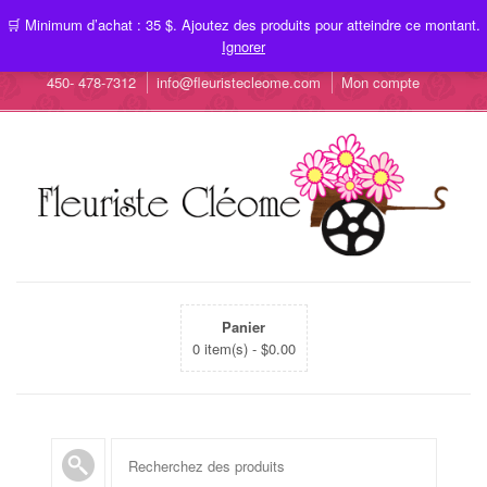
🛒 Minimum d’achat : 35 $. Ajoutez des produits pour atteindre ce montant.
Ignorer
450- 478-7312
info@fleuristecleome.com
Mon compte
Panier
0 item(s) -
$
0.00