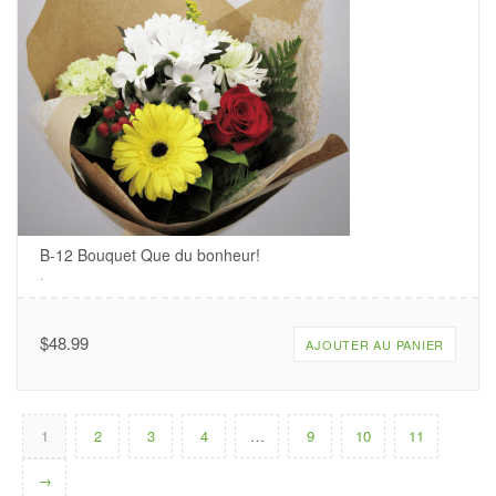
B-12 Bouquet Que du bonheur!
.
$
48.99
AJOUTER AU PANIER
1
2
3
4
…
9
10
11
→