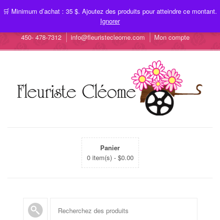
🛒 Minimum d’achat : 35 $. Ajoutez des produits pour atteindre ce montant.
Ignorer
450- 478-7312
info@fleuristecleome.com
Mon compte
Panier
0 item(s) -
$
0.00