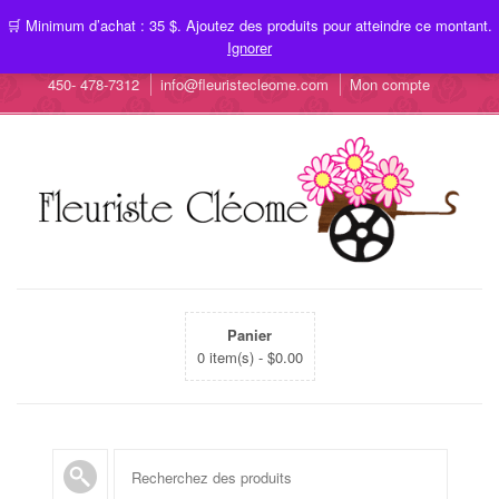
🛒 Minimum d’achat : 35 $. Ajoutez des produits pour atteindre ce montant.
Ignorer
450- 478-7312
info@fleuristecleome.com
Mon compte
Panier
0 item(s) -
$
0.00