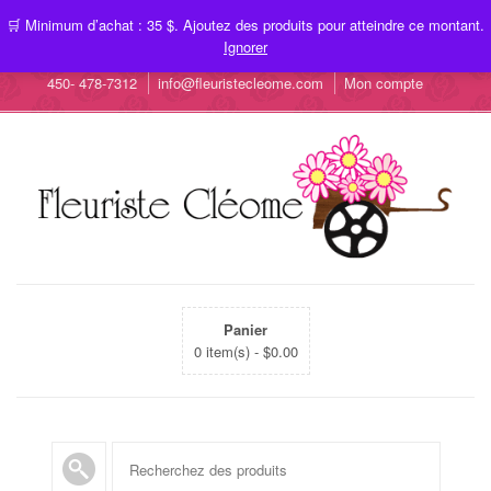
🛒 Minimum d’achat : 35 $. Ajoutez des produits pour atteindre ce montant.
Ignorer
450- 478-7312
info@fleuristecleome.com
Mon compte
Panier
0 item(s) -
$
0.00