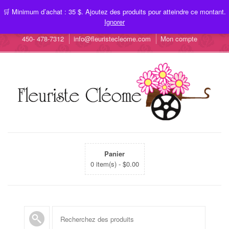
🛒 Minimum d’achat : 35 $. Ajoutez des produits pour atteindre ce montant.
Ignorer
450- 478-7312
info@fleuristecleome.com
Mon compte
Panier
0 item(s) -
$
0.00