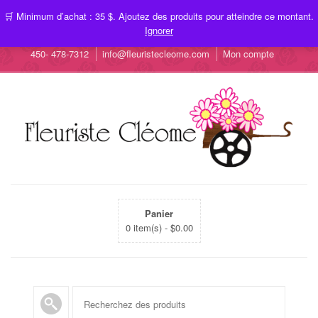
🛒 Minimum d’achat : 35 $. Ajoutez des produits pour atteindre ce montant.
Ignorer
450- 478-7312
info@fleuristecleome.com
Mon compte
Panier
0 item(s) -
$
0.00