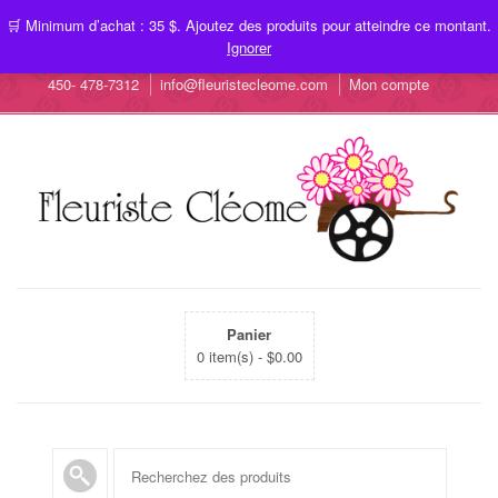
🛒 Minimum d’achat : 35 $. Ajoutez des produits pour atteindre ce montant.
Ignorer
450- 478-7312
info@fleuristecleome.com
Mon compte
Panier
0 item(s) -
$
0.00