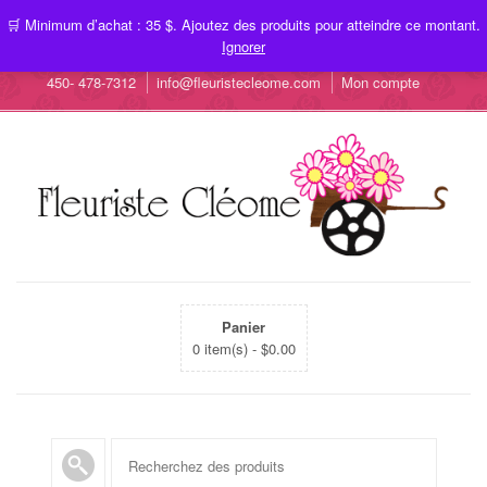
🛒 Minimum d’achat : 35 $. Ajoutez des produits pour atteindre ce montant.
Ignorer
450- 478-7312
info@fleuristecleome.com
Mon compte
Panier
0 item(s) -
$
0.00