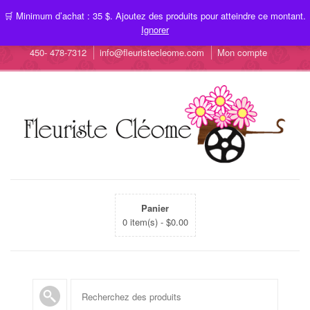
🛒 Minimum d’achat : 35 $. Ajoutez des produits pour atteindre ce montant.
Ignorer
450- 478-7312
info@fleuristecleome.com
Mon compte
Panier
0 item(s) -
$
0.00