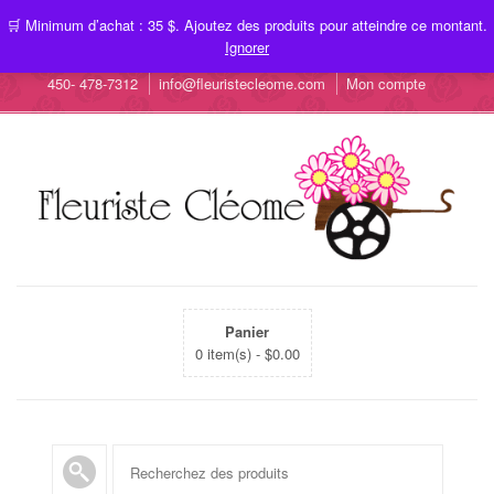
🛒 Minimum d’achat : 35 $. Ajoutez des produits pour atteindre ce montant.
Ignorer
450- 478-7312
info@fleuristecleome.com
Mon compte
Panier
0 item(s) -
$
0.00