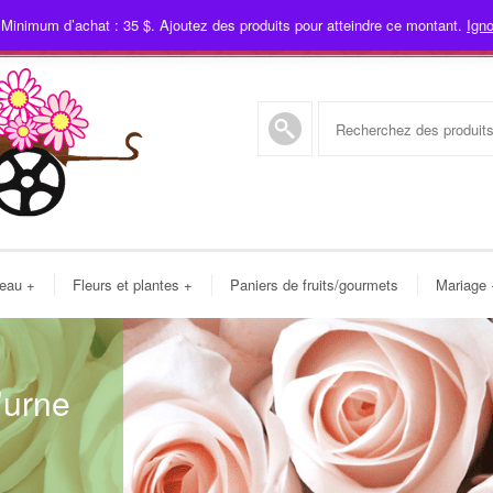
 Minimum d’achat : 35 $. Ajoutez des produits pour atteindre ce montant.
Igno
450
deau
+
Fleurs et plantes
+
Paniers de fruits/gourmets
Mariage
’urne