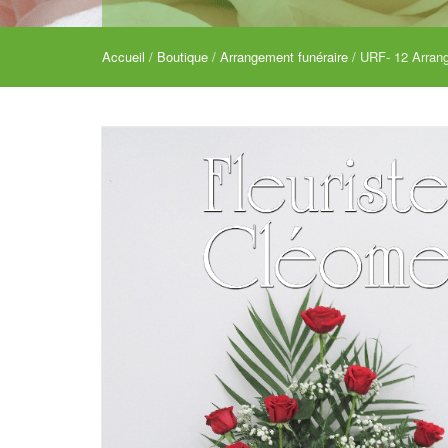
Accueil
/
Boutique
/
Arrangement funéraire
/ URF- 12 Arran