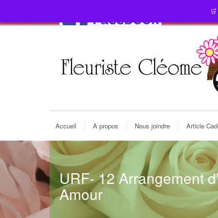
🛒
Accueil
À propos
Nous joindre
Article Ca
URF- 12 Arrangement d
Amour