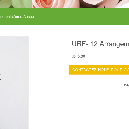
gement d’urne Amour
URF- 12 Arrangem
$
345.00
CONTACTEZ-NOUS POUR C
Caté