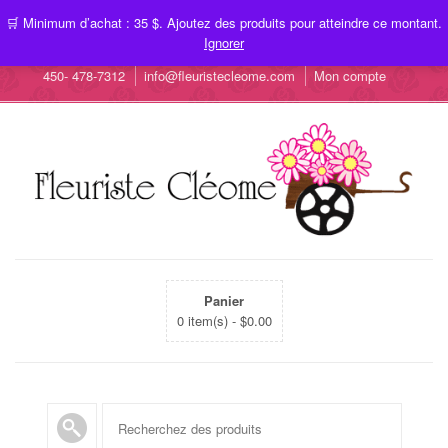
🛒 Minimum d’achat : 35 $. Ajoutez des produits pour atteindre ce montant.
Ignorer
450- 478-7312
info@fleuristecleome.com
Mon compte
Panier
0 item(s) -
$
0.00