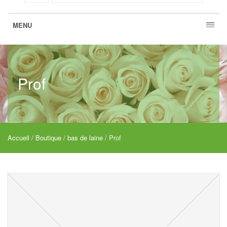
MENU
Prof
Accueil
/
Boutique
/
bas de laine
/ Prof