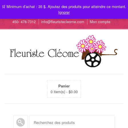
🛒 Minimum d’achat : 35 $. Ajoutez des produits pour atteindre ce montant.
Ignorer
450- 478-7312
info@fleuristecleome.com
Mon compte
Panier
0 item(s) -
$
0.00