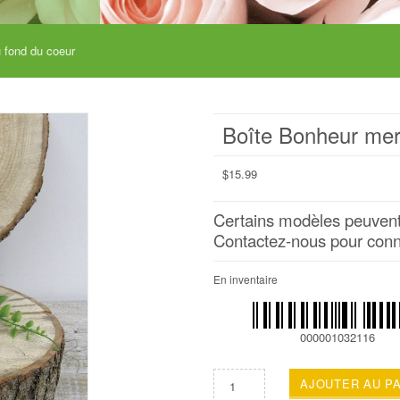
 fond du coeur
Boîte Bonheur mer
$
15.99
Certains modèles peuvent 
Contactez-nous pour connaî
En inventaire
000001032116
AJOUTER AU P