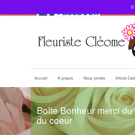
🛒
Accueil
À propos
Nous joindre
Article Ca
Boîte Bonheur merci du
du coeur