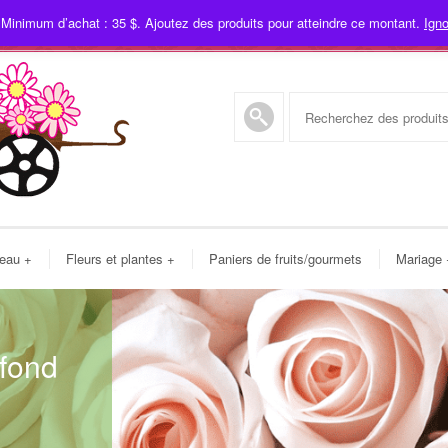
 Minimum d’achat : 35 $. Ajoutez des produits pour atteindre ce montant.
Igno
450
deau
+
Fleurs et plantes
+
Paniers de fruits/gourmets
Mariage
 fond