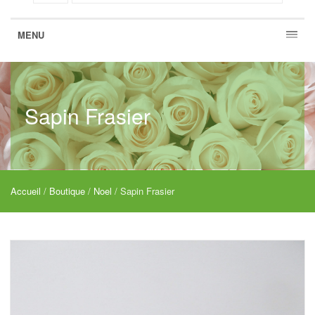
MENU
Sapin Frasier
Accueil
/
Boutique
/
Noel
/ Sapin Frasier