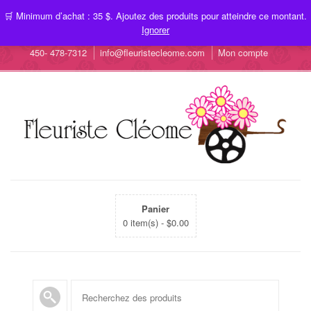
🛒 Minimum d’achat : 35 $. Ajoutez des produits pour atteindre ce montant.
Ignorer
450- 478-7312
info@fleuristecleome.com
Mon compte
Panier
0 item(s) -
$
0.00