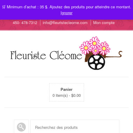
🛒 Minimum d’achat : 35 $. Ajoutez des produits pour atteindre ce montant.
Ignorer
450- 478-7312
info@fleuristecleome.com
Mon compte
Panier
0 item(s) -
$
0.00