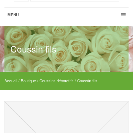
MENU
Coussin fils
Accueil
/
Boutique
/
Coussins décoratifs
/ Coussin fils