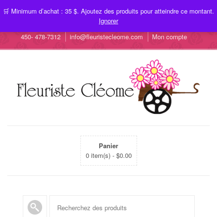
🛒 Minimum d’achat : 35 $. Ajoutez des produits pour atteindre ce montant.
Ignorer
450- 478-7312
info@fleuristecleome.com
Mon compte
Panier
0 item(s) -
$
0.00