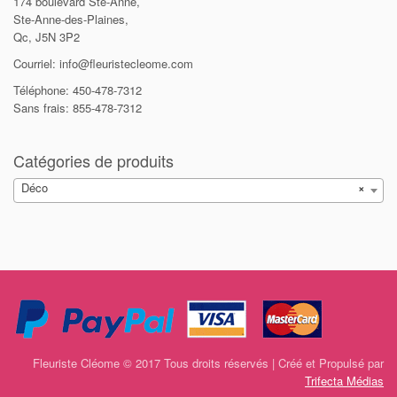
174 boulevard Ste-Anne,
Ste-Anne-des-Plaines,
Qc, J5N 3P2
Courriel: info@fleuristecleome.com
Téléphone: 450-478-7312
Sans frais: 855-478-7312
Catégories de produits
Déco
×
Fleuriste Cléome © 2017 Tous droits réservés | Créé et Propulsé par
Trifecta Médias