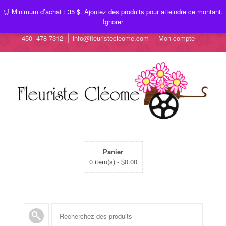
🛒 Minimum d’achat : 35 $. Ajoutez des produits pour atteindre ce montant.
Ignorer
450- 478-7312
info@fleuristecleome.com
Mon compte
Panier
0 item(s) -
$
0.00