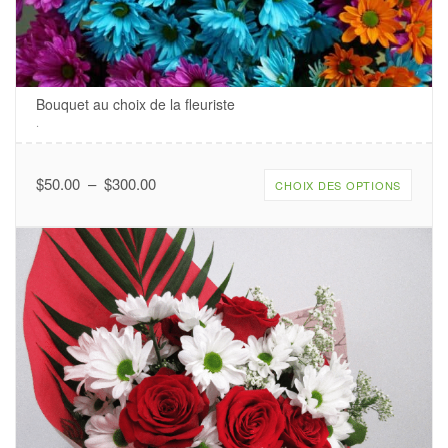
Bouquet au choix de la fleuriste
.
Plage
$
50.00
–
$
300.00
CHOIX DES OPTIONS
de
prix :
$50.00
à
$300.00