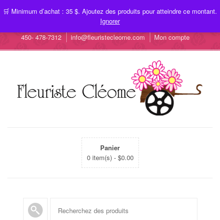
🛒 Minimum d’achat : 35 $. Ajoutez des produits pour atteindre ce montant.
Ignorer
450- 478-7312
info@fleuristecleome.com
Mon compte
Panier
0 item(s) -
$
0.00