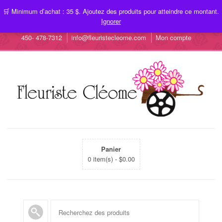
🛒 Minimum d’achat : 35 $. Ajoutez des produits pour atteindre ce montant.
Ignorer
450- 478-7312
info@fleuristecleome.com
Mon compte
Panier
0 item(s) -
$
0.00