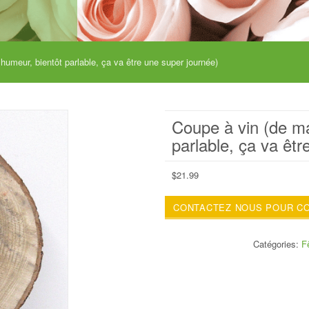
umeur, bientôt parlable, ça va être une super journée)
Coupe à vin (de m
parlable, ça va êtr
$
21.99
CONTACTEZ NOUS POUR C
Catégories:
F