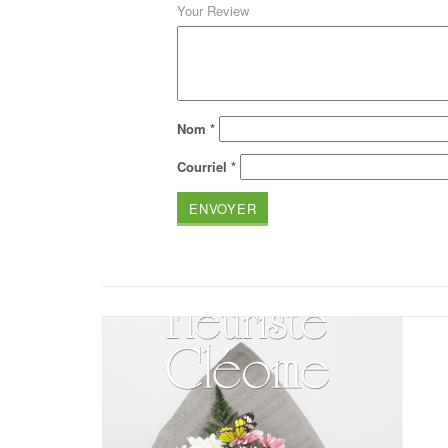
Your Review
Nom
*
Courriel
*