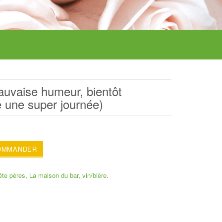
auvaise humeur, bientôt
e une super journée)
OMMANDER
ête pères
,
La maison du bar
,
vin/bière
.