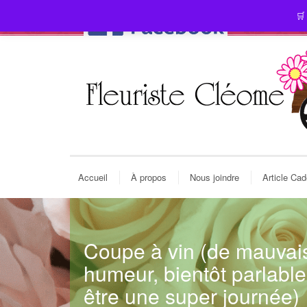
🛒
Accueil
À propos
Nous joindre
Article Ca
Coupe à vin (de mauvai
humeur, bientôt parlable
être une super journée)