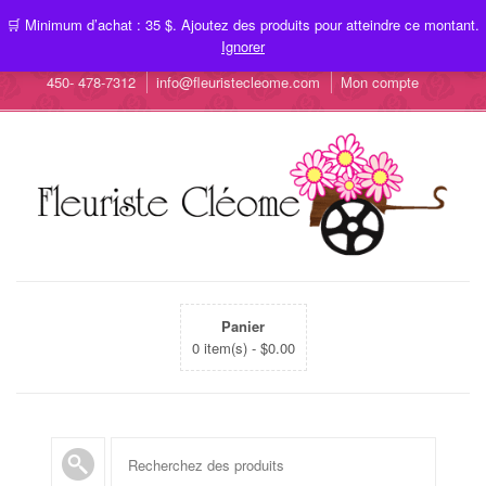
🛒 Minimum d’achat : 35 $. Ajoutez des produits pour atteindre ce montant.
Ignorer
450- 478-7312
info@fleuristecleome.com
Mon compte
Panier
0 item(s) -
$
0.00