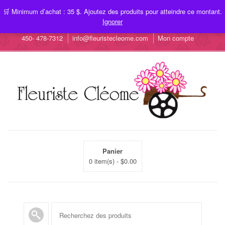
🛒 Minimum d’achat : 35 $. Ajoutez des produits pour atteindre ce montant.
Ignorer
450- 478-7312
info@fleuristecleome.com
Mon compte
Panier
0 item(s) -
$
0.00