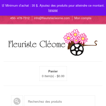
🛒 Minimum d’achat : 35 $. Ajoutez des produits pour atteindre ce montant.
Ignorer
450- 478-7312
info@fleuristecleome.com
Mon compte
Panier
0 item(s) -
$
0.00