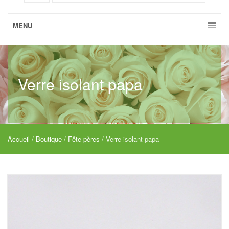
MENU
Verre isolant papa
Accueil
/
Boutique
/
Fête pères
/ Verre isolant papa