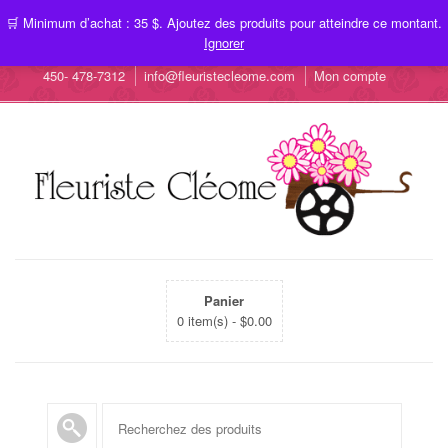
🛒 Minimum d’achat : 35 $. Ajoutez des produits pour atteindre ce montant.
Ignorer
450- 478-7312
info@fleuristecleome.com
Mon compte
Panier
0 item(s) -
$
0.00