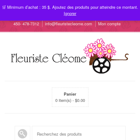
🛒 Minimum d’achat : 35 $. Ajoutez des produits pour atteindre ce montant.
Ignorer
450- 478-7312
info@fleuristecleome.com
Mon compte
Panier
0 item(s) -
$
0.00