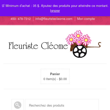
🛒 Minimum d’achat : 35 $. Ajoutez des produits pour atteindre ce montant.
Ignorer
450- 478-7312
info@fleuristecleome.com
Mon compte
Panier
0 item(s) -
$
0.00