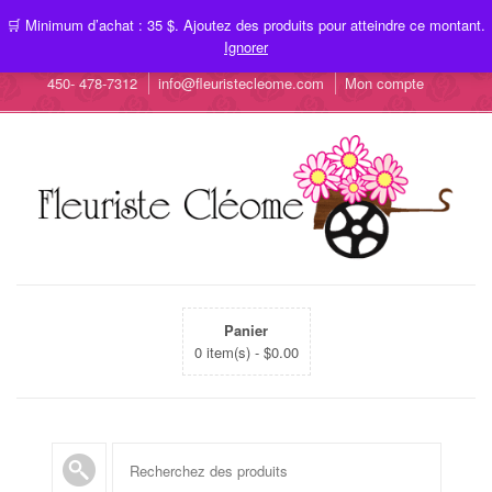
🛒 Minimum d’achat : 35 $. Ajoutez des produits pour atteindre ce montant.
Ignorer
450- 478-7312
info@fleuristecleome.com
Mon compte
Panier
0 item(s) -
$
0.00