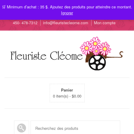
🛒 Minimum d’achat : 35 $. Ajoutez des produits pour atteindre ce montant.
Ignorer
450- 478-7312
info@fleuristecleome.com
Mon compte
Panier
0 item(s) -
$
0.00