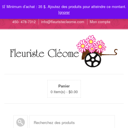
🛒 Minimum d’achat : 35 $. Ajoutez des produits pour atteindre ce montant.
Ignorer
450- 478-7312
info@fleuristecleome.com
Mon compte
Panier
0 item(s) -
$
0.00