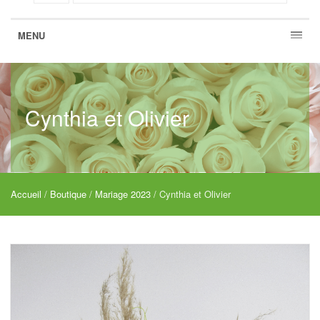
MENU
Cynthia et Olivier
Accueil
/
Boutique
/
Mariage 2023
/ Cynthia et Olivier