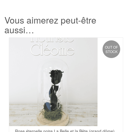
Vous aimerez peut-être
aussi…
OUT OF
STOCK
Rose éternelle noire La Belle et la Bête (grand dôme)