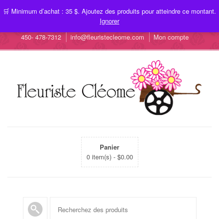
🛒 Minimum d’achat : 35 $. Ajoutez des produits pour atteindre ce montant.
Ignorer
450- 478-7312
info@fleuristecleome.com
Mon compte
Panier
0 item(s) -
$
0.00