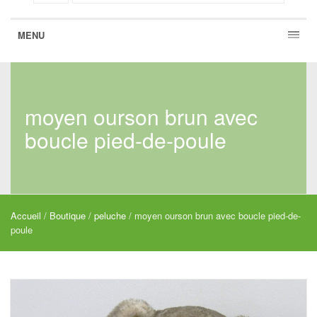
MENU
moyen ourson brun avec
boucle pied-de-poule
Accueil
/
Boutique
/
peluche
/ moyen ourson brun avec boucle pied-de-
poule