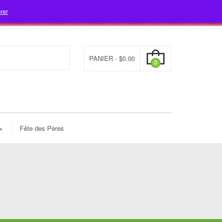
rer
- 478-7312
info@fleuristecleome.com
Mon compte
PANIER -
$
0.00
0
+
Fête des Pères