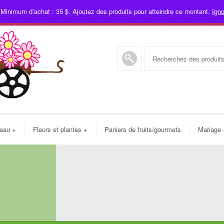
 Minimum d’achat : 35 $. Ajoutez des produits pour atteindre ce montant.
Igno
450
deau
+
Fleurs et plantes
+
Paniers de fruits/gourmets
Mariage