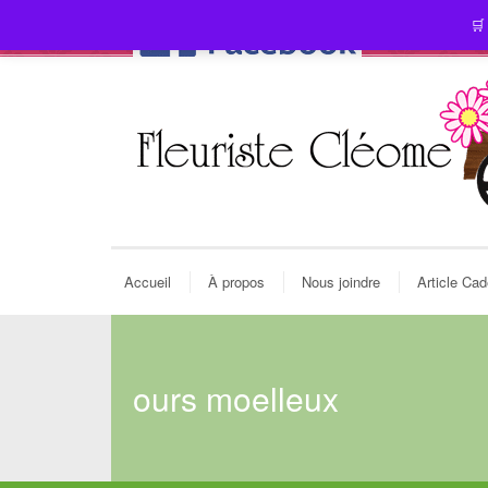
🛒
Accueil
À propos
Nous joindre
Article Ca
ours moelleux