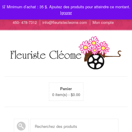
🛒 Minimum d’achat : 35 $. Ajoutez des produits pour atteindre ce montant.
Ignorer
450- 478-7312
info@fleuristecleome.com
Mon compte
Panier
0 item(s) -
$
0.00