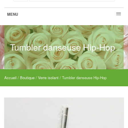
MENU
Tumbler danseuse Hip-Hop
Accueil
/
Boutique
/
Verre isolant
/ Tumbler danseuse Hip-Hop