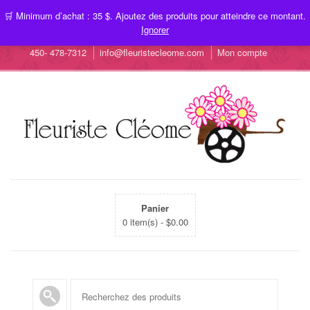
🛒 Minimum d’achat : 35 $. Ajoutez des produits pour atteindre ce montant.
Ignorer
450- 478-7312
info@fleuristecleome.com
Mon compte
Panier
0 item(s) -
$
0.00