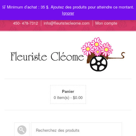
🛒 Minimum d’achat : 35 $. Ajoutez des produits pour atteindre ce montant.
Ignorer
450- 478-7312
info@fleuristecleome.com
Mon compte
Panier
0 item(s) -
$
0.00