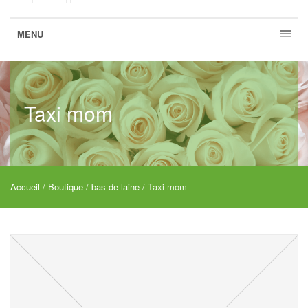
MENU
Taxi mom
Accueil
/
Boutique
/
bas de laine
/ Taxi mom