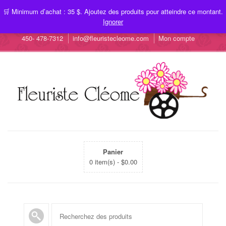
🛒 Minimum d’achat : 35 $. Ajoutez des produits pour atteindre ce montant.
Ignorer
450- 478-7312
info@fleuristecleome.com
Mon compte
Panier
0 item(s) -
$
0.00