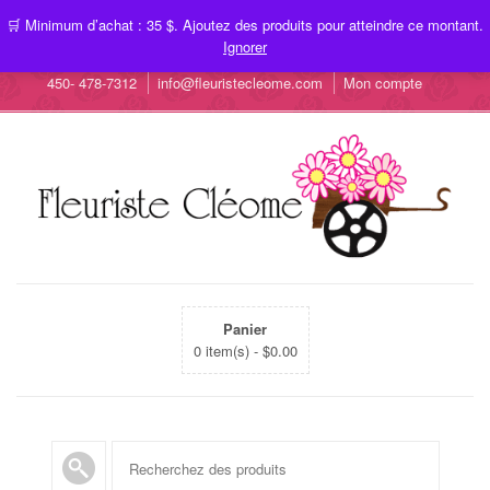
🛒 Minimum d’achat : 35 $. Ajoutez des produits pour atteindre ce montant.
Ignorer
450- 478-7312
info@fleuristecleome.com
Mon compte
Panier
0 item(s) -
$
0.00