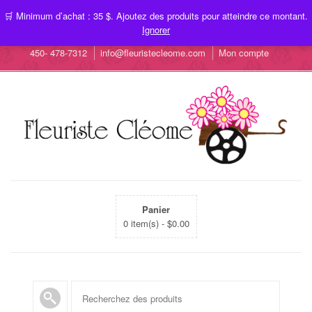
🛒 Minimum d’achat : 35 $. Ajoutez des produits pour atteindre ce montant.
Ignorer
450- 478-7312
info@fleuristecleome.com
Mon compte
Panier
0 item(s) -
$
0.00