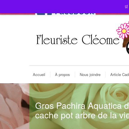
🛒
Accueil
À propos
Nous joindre
Article Ca
Gros Pachira Aquatica 
cache pot arbre de la vi