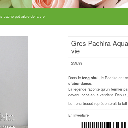
s cache pot arbre de la vie
Gros Pachira Aquat
vie
$
59.99
Dans le
feng shui
, le Pachira est
d’abondance
.
La légende raconte qu’un fermier pauv
devenu riche en la vendant. Depuis,
Le tronc tressé représenterait le fai
En inventaire