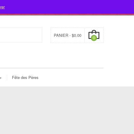
rer
- 478-7312
info@fleuristecleome.com
Mon compte
PANIER -
$
0.00
0
+
Fête des Pères