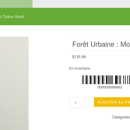
t Croton Soleil
Forêt Urbaine : Mo
$
135.99
En inventaire
000000696883
AJOUTER AU P
Catégorie