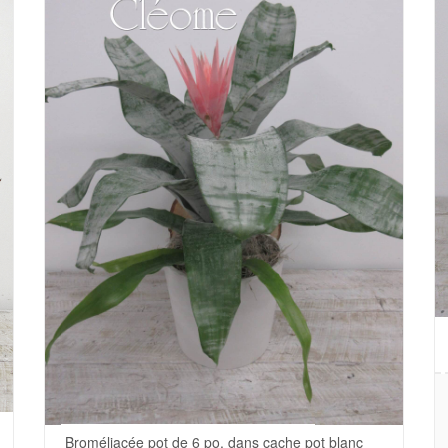
Broméliacée pot de 6 po. dans cache pot blanc