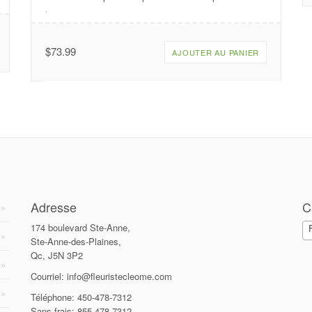
.
$
73.99
AJOUTER AU PANIER
Adresse
C
174 boulevard Ste-Anne,
Ste-Anne-des-Plaines,
Qc, J5N 3P2
Courriel: info@fleuristecleome.com
Téléphone: 450-478-7312
Sans frais: 855-478-7312