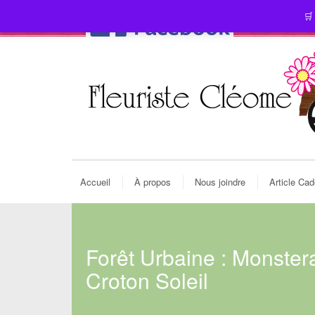
🛒
Accueil
À propos
Nous joindre
Article Ca
Forêt Urbaine : Monster
Croton Soleil