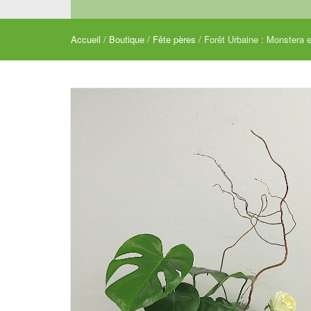
Accueil
/
Boutique
/
Fête pères
/ Forêt Urbaine : Monstera e