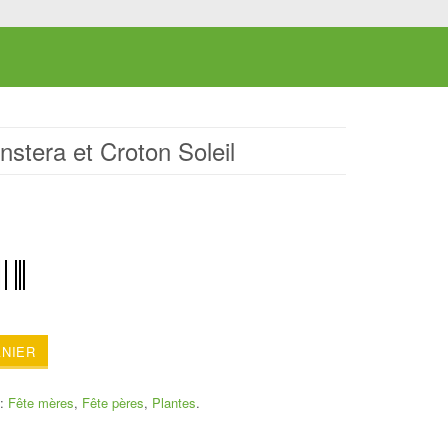
nstera et Croton Soleil
ANIER
s:
Fête mères
,
Fête pères
,
Plantes
.