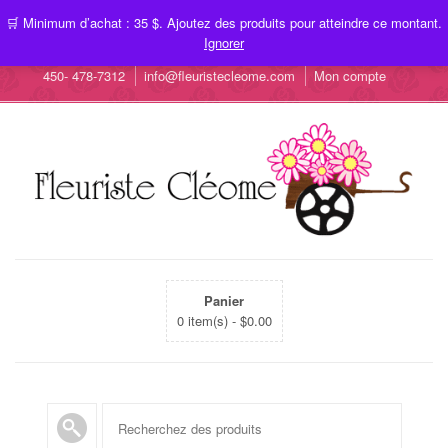
🛒 Minimum d’achat : 35 $. Ajoutez des produits pour atteindre ce montant.
Ignorer
450- 478-7312
info@fleuristecleome.com
Mon compte
Panier
0 item(s) -
$
0.00