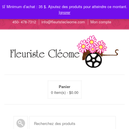
🛒 Minimum d’achat : 35 $. Ajoutez des produits pour atteindre ce montant.
Ignorer
450- 478-7312
info@fleuristecleome.com
Mon compte
Panier
0 item(s) -
$
0.00