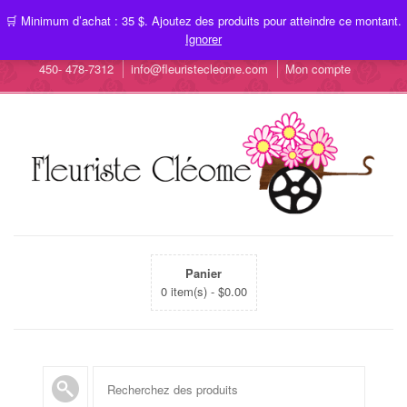
🛒 Minimum d’achat : 35 $. Ajoutez des produits pour atteindre ce montant.
Ignorer
450- 478-7312
info@fleuristecleome.com
Mon compte
Panier
0 item(s) -
$
0.00