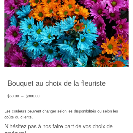
Bouquet au choix de la fleuriste
Plage
$
50.00
–
$
300.00
de
prix :
Les couleurs peuvent changer selon les disponibilités ou selon les
$50.00
goûts du clients.
à
N’hésitez pas à nos faire part de vos choix de
$300.00
couleurs!