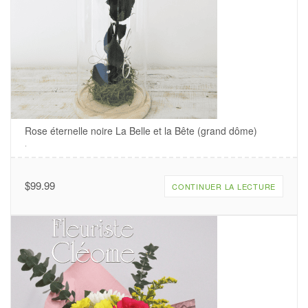
Rose éternelle noire La Belle et la Bête (grand dôme)
.
$
99.99
CONTINUER LA LECTURE