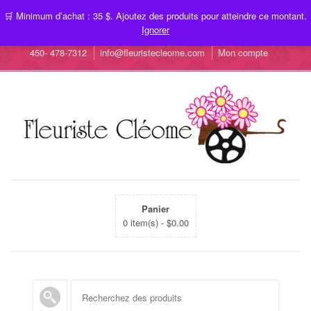
🛒 Minimum d’achat : 35 $. Ajoutez des produits pour atteindre ce montant.
Ignorer
450- 478-7312
info@fleuristecleome.com
Mon compte
Panier
0 item(s) -
$
0.00