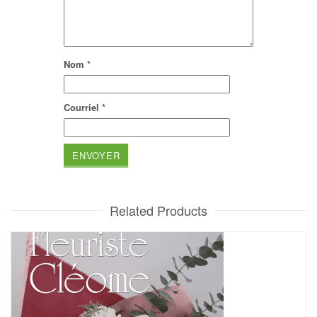
Nom
*
Courriel
*
Related Products