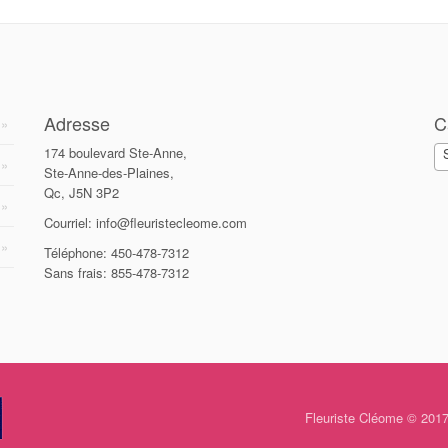
Adresse
C
174 boulevard Ste-Anne,
Ste-Anne-des-Plaines,
Qc, J5N 3P2
Courriel: info@fleuristecleome.com
Téléphone: 450-478-7312
Sans frais: 855-478-7312
Fleuriste Cléome © 2017