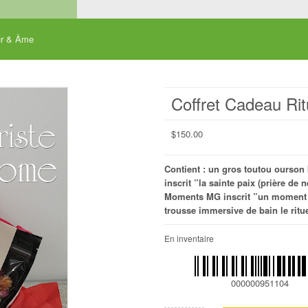
ur & Âme
Coffret Cadeau Ri
$
150.00
Contient : un gros toutou ourson 
inscrit ”la sainte paix (prière d
Moments MG inscrit ”un moment p
trousse immersive de bain le ritue
En inventaire
000000951104