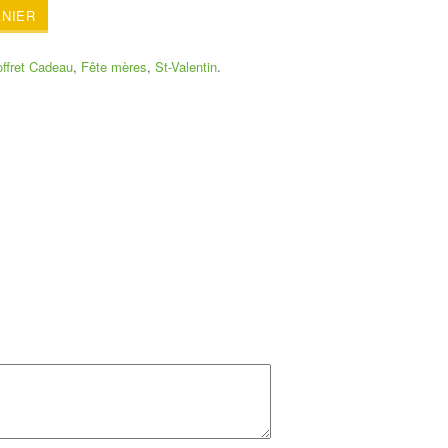
ANIER
ffret Cadeau
,
Fête mères
,
St-Valentin
.