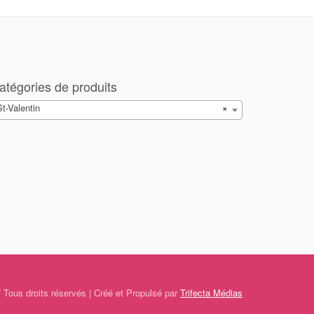
atégories de produits
St-Valentin
×
 Tous droits réservés | Créé et Propulsé par
Trifecta Médias