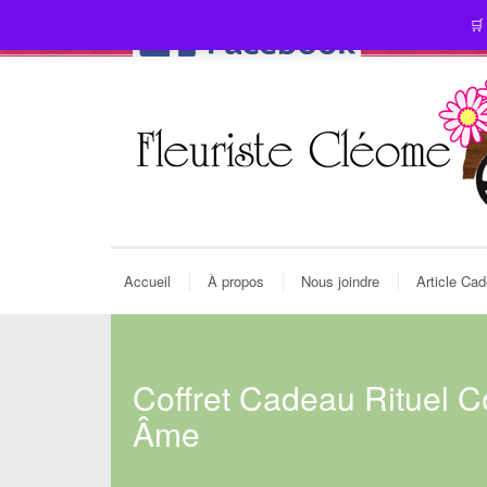
🛒
Accueil
À propos
Nous joindre
Article Ca
Coffret Cadeau Rituel 
Âme