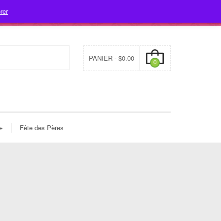
rer
- 478-7312
info@fleuristecleome.com
Mon compte
PANIER -
$
0.00
0
+
Fête des Pères