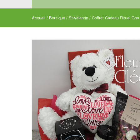
Accueil
/
Boutique
/
St-Valentin
/ Coffret Cadeau Rituel Cœ