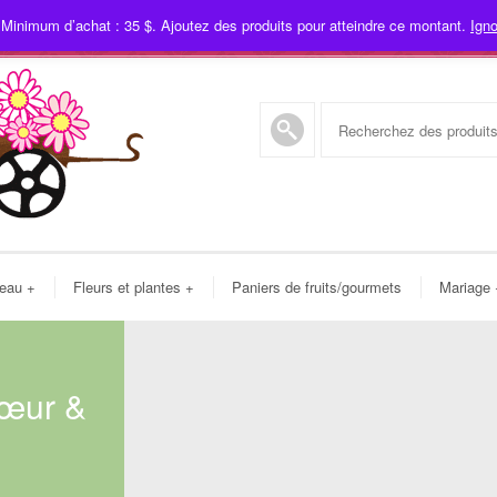
 Minimum d’achat : 35 $. Ajoutez des produits pour atteindre ce montant.
Igno
450
deau
+
Fleurs et plantes
+
Paniers de fruits/gourmets
Mariage
Cœur &